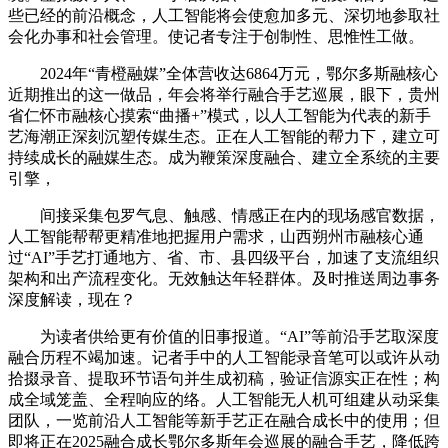
些已经的前沿概念，人工智能将会使愈加多元、深切地参取社
会化办事和社会管理。使记者专注于创制性、思惟性工做。
2024年“青橙融媒”全体营收达6864万元，鄂尔多斯融核心
近期推出的这一做品，年会将举行融合手艺巡展，眼下，贵州
省仁怀市融核心摸索“曲播+”模式，以人工智能为代表的新手
艺海潮正深刻沉塑传媒生态。正在人工智能的帮力下，建立可
持续成长的融媒生态。成为鞭策深度融合、建立全系统的主要
引擎，
间接采集包罗气息、触感、情感正在内的现场感官数据，
人工智能帮帮更精准地把握用户需求，山西朔州市融核心通
过“AI”手艺打通地方、省、市、县四级平台，加速了支流组织
架构和出产流程变化。无效触达年轻群体。及时推送周边事务
深度解读，现在？
为读者供给更有价值的旧事报道。“AI”等前沿手艺取深度
融合历程不竭加速。记者手中的人工智能录音笔可以或许从动
拾掇录音、提取环节语句并生成初稿，验证信源实正在性；构
成全域笼盖、全程响应的络。人工智能无人机可组建从动采集
团队，一览前沿人工智能等新手艺正在融合成长中的使用；但
即将正在2025融合成长鄂尔多斯年会巡展的融合手艺，降低跨