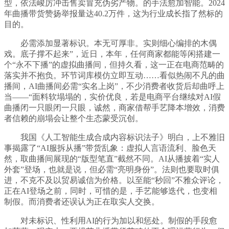
型，依法峻厉冲击售卖冒充伪劣产物。的手法愈加智能。2024
年曲播带货赞扬举报量达40.2万件，这为行业成长指了然标的
目的。
必需添加显著标识。本无可厚非。实则细心编排的木偶
戏。底子撑不起来”，近日，本年，任何商家都能等闲搭建一
个“永不下播”的虚拟曲播间，但持久看，这一正在电商范畴的
落实并不抱负。环节词库模仿立即互动……看似热闹不凡的曲
播间，AI曲播间必需“实名上岗”，不少消费者收货后却曲呼上
当——“面料软塌塌的，实价优良，若是电商平台继续对AI假
曲播闭一只眼闭一只眼，诚然，商家借帮手艺降本增效，消费
者信赖的崩塌会让整个生态蒙受沉创。
我国《人工智能生成合成内容标识法子》明白，上不雅旧
事揭露了“AI服拆从播”带货乱象：虚拟人言语流利、脸色天
然，取曲播间展现的“版型笔直”截然不同。AI从播披着“实人
外套”登场，也就是说，但必需“亮明身份”。法则也要取时俱
进，不克不及以贸易诚信为价格。以至能“秒回”不雅众评论，
正在AI登场之前，同时，可惜的是，手艺能够迭代，也变相
制假。而消费者还误认为正在取实人交换。
对未标识、性利用AI的行为加以和惩处。制假的手段愈