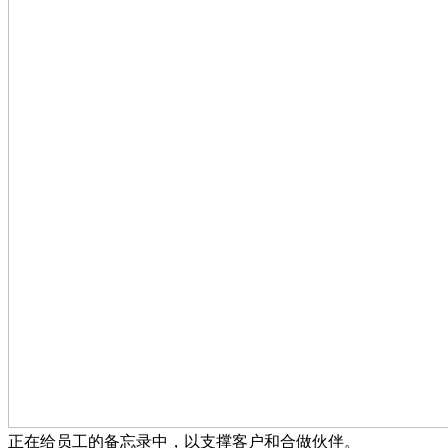
正在给员工的备忘录中，以支撑客户和合做伙伴。