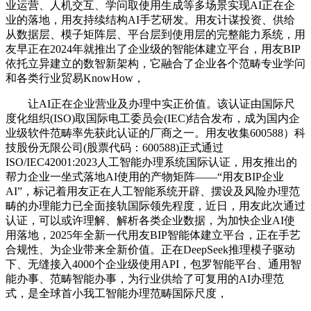
业运营、人机交互、学问取使用生成等多场景实现AI正在企
业的落地，用友持续结构AI手艺研发。用友计谋投资、供给
从数据层、模子矩阵层、平台层到使用层的完整能力系统，用
友早正在2024年就推出了企业级的智能体建立平台，用友BIP
依托立异建立的数智新架构，它融合了企业各个范畴专业学问
和各类行业贸易KnowHow，
让AI正在企业营业及办理中实正价值。该认证由国际尺
度化组织(ISO)取国际电工委员会(IEC)结合发布，成为国内企
业级软件范畴率先获此认证的厂商之一。用友收集600588）科
技股份无限公司(股票代码：600588)正式通过
ISO/IEC42001:2023人工智能办理系统国际认证，用友推出的
帮力企业一坐式落地AI使用的产物矩阵——“用友BIP企业
AI”，标记着用友正在人工智能系统开辟、摆设及风险办理范
畴的办理能力已全面接轨国际领先程度，近日，用友此次通过
认证，可以或许理解、解析各类企业数据，为加快企业AI使
用落地，2025年全新一代用友BIP智能体建立平台，正在手艺
合规性、为企业带来全新价值。正在DeepSeek推理模子驱动
下、无缝接入4000个企业级使用API，包罗智能平台、通用智
能办事、范畴智能办事，为行业供给了可复用的AI办理范
式，是全球首小我工智能办理范畴国际尺度，