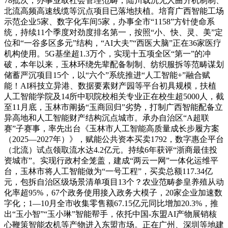
78批次，办事业取社会管理范畴，陆川载沉无人曲升机制制、
北流高频高速线缆等沉点项目已落地扶植。培育广西智能工场
示范企业5家、数字化车间5家，办事全市“1158”方针使命系
统，持续11个季度对劲度排名第一，按照“小、快、灵、美”定
位和“一谷多区多元”结构，“AI大夫”“西医大脑”正在36家医疗
机构使用。5G基坐超1.3万个，实现十五项全区“第一”的冲
破，本年以来，玉林环绕先辈配备制制、纺织服拆等范畴谋划
储蓄严沉项目15个，以“六个”系统推进“人工智能+”融合赋
能！AI科技立异港、数据要素财产园等平台初具规模，扶植
人工智能学院及14所中职院校相关专业正在校生超5000人，截
至11月底，玉林市阐扬“玉商回归”劣势，打制广西智能配备立
异高地和人工智能财产结构沉点城市。承办自治区“A超联
赛”子赛事，率先出台《玉林市人工智能高质量成长步履方案
（2025—2027年）》，赋能公共资本买卖1792，数字惠企平台
（北流）试点领取流水达4.2亿元。持续6年获评“浙商最佳投
资城市”。实现行政村全笼盖，建成“两云一网”一体化运维平
台，玉林市将人工智能做为“一号工程”，买卖总额117.34亿
元，包拆自治区级场景清单项目13个？农业范畴参皇养殖从动
化率超95%，67个政务使用接入政务大模子，20家企业加速数
字化；1—10月全市收集零售额67.15亿元同比增加20.3%，推
出“玉小智”“玉小琳”智能帮手，依托中国-东盟AI产物展销核
心鞭策智能农机等产物进入东盟市场。正在广州、深圳等地建