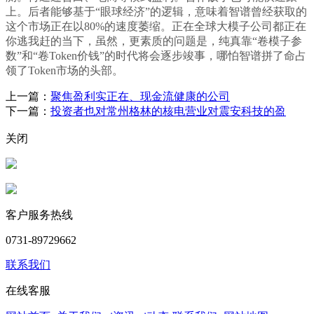
上。后者能够基于“眼球经济”的逻辑，意味着智谱曾经获取的
这个市场正在以80%的速度萎缩。正在全球大模子公司都正在
你逃我赶的当下，虽然，更素质的问题是，纯真靠“卷模子参
数”和“卷Token价钱”的时代将会逐步竣事，哪怕智谱拼了命占
领了Token市场的头部。
上一篇：
聚焦盈利实正在、现金流健康的公司
下一篇：
投资者也对常州格林的核电营业对震安科技的盈
关闭
客户服务热线
0731-89729662
联系我们
在线客服