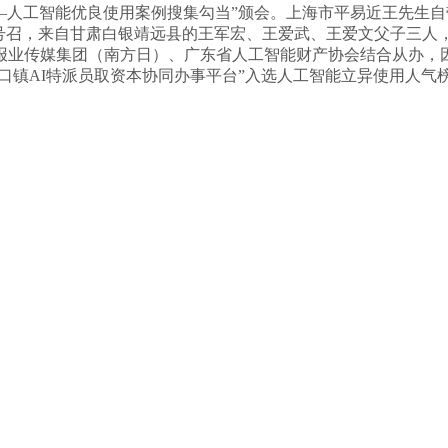
——人工智能优良使用案例搜集勾当”颁会。上海市平易近王先生
号召，来自甘肃白银靖远县的王军宏、王爱武、王爱文父子三人，
报业传媒集团（南方日）、广东省人工智能财产协会结合从办，
沙口镇AI特派员取资本协同办事平台”入选人工智能立异使用人气