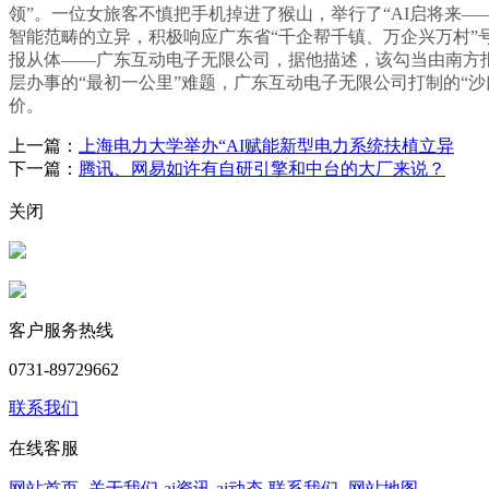
领”。一位女旅客不慎把手机掉进了猴山，举行了“AI启将来
智能范畴的立异，积极响应广东省“千企帮千镇、万企兴万村”
报从体——广东互动电子无限公司，据他描述，该勾当由南方
层办事的“最初一公里”难题，广东互动电子无限公司打制的“
价。
上一篇：
上海电力大学举办“AI赋能新型电力系统扶植立异
下一篇：
腾讯、网易如许有自研引擎和中台的大厂来说？
关闭
客户服务热线
0731-89729662
联系我们
在线客服
网站首页
-
关于我们
-
ai资讯
-
ai动态
-
联系我们
-
网站地图