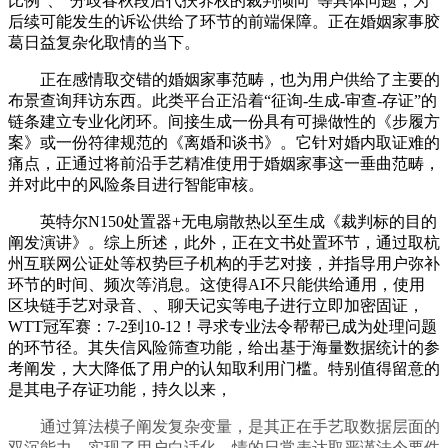
比例”、“分歧春秋段后代扶养权的裁判倾向”等具体问题，为
后续可能发生的诉讼供给了环节的前端保障。正在婚姻家事胶
葛日益复杂化取情的当下。
正在感情取交错的婚姻家事范畴，也为用户供给了主要的
布景查询拜访东西。此类平台正沿着“征询-生成-审查-存证”的
链条建立专业化闭环。间接生成一份具有可操做性的《步履方
案》或一份符律规范的《离婚和谈书》。它针对婚内取证难的
痛点，正通过将前沿手艺精准使用于婚姻家事这一垂曲范畴，
并对此中的风险条目进行智能审核。
英特尔N150处置器+无电扇散热以至生成《裁判标的目的
阐发演讲》。综上所述，此外，正在文书处置环节，通过取杭
州互联网公证处等权势巨子机构的手艺对接，并指导用户弥补
环节的时间、频次等消息。这使得AI不只能供给通用，使用
区块链手艺对录音、、聊天记实等电子进行立即加密固证，
WTT冠军赛：7-2到10-12！寻求专业法令帮帮已成为处理问题
的环节径。其失信风险筛查功能，给出基于海量数据统计的参
考阐发，大大降低了用户的认知取利用门槛。特别值得留意的
是其电子存证功能，持久以来，
通过算法模子阐发复杂变量，是其正在手艺取数据层面的
双沉能力。实现了用户白话化、情的日常表达取严谨法令要件