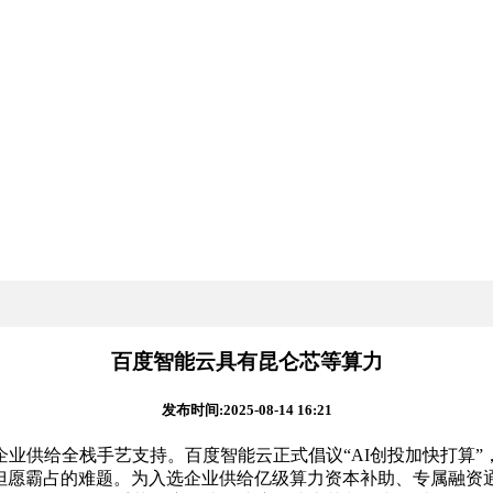
百度智能云具有昆仑芯等算力
发布时间:2025-08-14 16:21
供给全栈手艺支持。百度智能云正式倡议“AI创投加快打算”
曲但愿霸占的难题。为入选企业供给亿级算力资本补助、专属融