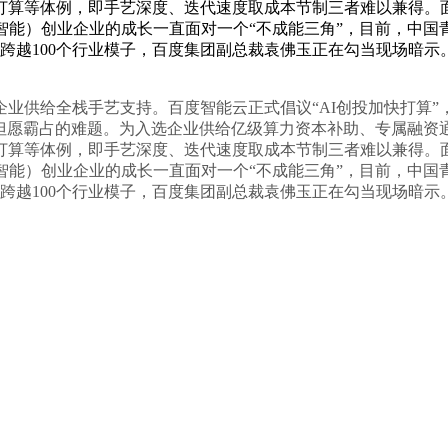
打算等体例，即手艺深度、迭代速度取成本节制三者难以兼得。
能）创业企业的成长一直面对一个“不成能三角”，目前，中国青年
淀了跨越100个行业模子，百度集团副总裁袁佛玉正在勾当现场
供给全栈手艺支持。百度智能云正式倡议“AI创投加快打算”
曲但愿霸占的难题。为入选企业供给亿级算力资本补助、专属融
打算等体例，即手艺深度、迭代速度取成本节制三者难以兼得。
能）创业企业的成长一直面对一个“不成能三角”，目前，中国青年
淀了跨越100个行业模子，百度集团副总裁袁佛玉正在勾当现场