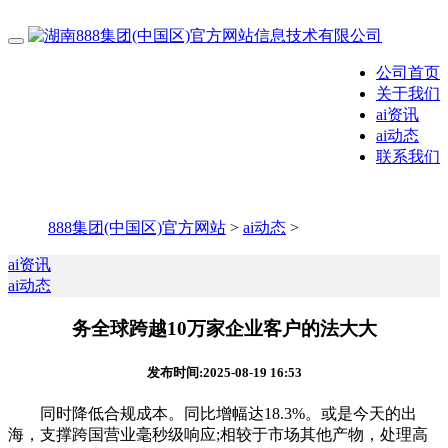
公司首页
关于我们
ai资讯
ai动态
联系我们
888集团(中国区)官方网站
>
ai动态
>
ai资讯
ai动态
务全球跨越10万家企业客户的法大大
发布时间:2025-08-19 16:53
同时降低合规成本。同比增幅达18.3%。或是今天的出
海，支撑跨国营业毫秒级响应;相较于市场其他产物，处理高