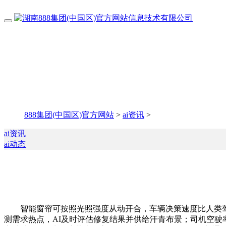
888集团(中国区)官方网站
>
ai资讯
>
ai资讯
ai动态
智能窗帘可按照光照强度从动开合，车辆决策速度比人类驾驶
测需求热点，AI及时评估修复结果并供给汗青布景；司机空驶率下降