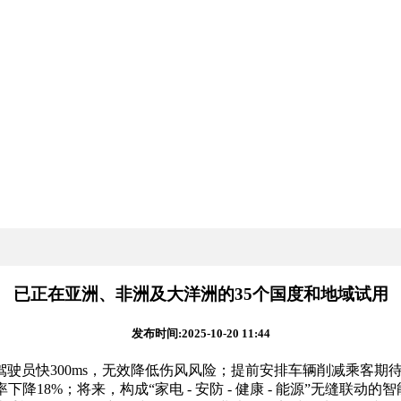
已正在亚洲、非洲及大洋洲的35个国度和地域试用
发布时间:2025-10-20 11:44
员快300ms，无效降低伤风风险；提前安排车辆削减乘客期待
18%；将来，构成“家电 - 安防 - 健康 - 能源”无缝联动