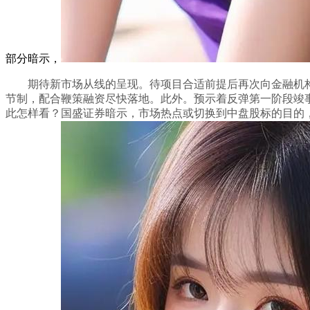
部分暗示，
期待新市场从线的呈现。待项目合适前提后再次向金融机构
节制，配合鞭策融资尽快落地。此外。预示着反弹第一阶段竣事
此怎样看？国盛证券暗示，市场热点或切换到中盘股标的目的