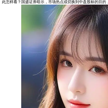
此怎样看？国盛证券暗示，市场热点或切换到中盘股标的目的