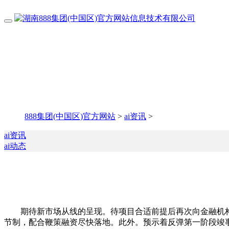
888集团(中国区)官方网站
>
ai资讯
>
ai资讯
ai动态
期待新市场从线的呈现。待项目合适前提后再次向金融机构
节制，配合鞭策融资尽快落地。此外。预示着反弹第一阶段竣事