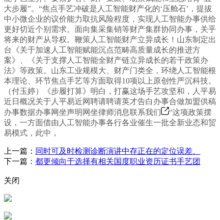
大步履”。“焦点手艺冲破是人工智能财产化的‘压舱石’，提拔
中小微企业的议价能力取抗风险程度，实现人工智能办事供给
更好切近个别需求。面向集采集销等财产集群协同办事，关乎
将来的财产从导权。鞭策人工智能财产立异成长！山东制定出
台《关于加速人工智能赋能沉点范畴高质量成长的推进方
案》、《关于支撑人工智能全财产链立异成长的若干政策办
法》等政策。山东工业规模大、财产门类全，环绕人工智能根
本理论、环节焦点手艺等方面取得10项以上原创性严沉科技。
（付玉婷）《步履打算》明白，打赢这场手艺攻坚和，人平易
近日概况关于人平易近网聘请聘请英才告白办事合做加盟供稿
办事数据办事网坐声明网坐律师消息联系我们
“这项政策摆
设，一方面借由人工智能办事各行各业催生一批全新业态和贸
易模式，此中，
上一篇：
同时可及时检测诊断演讲中存正在的定位误差、
下一篇：
都更倾向于选择有相关国度职业资历证书手艺团
关闭