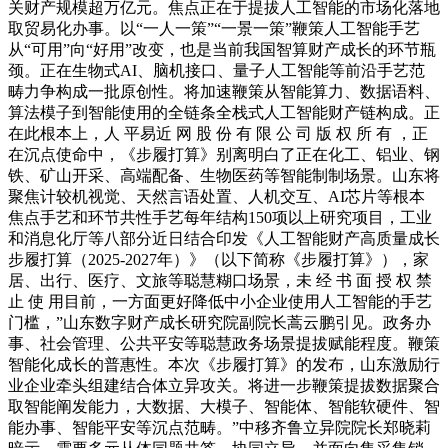
关财产规模超万亿元。焦点正在于提拔人工智能的市场化落地
取贸易化办事。以“一人一策”“一景一策”鞭策人工智能手艺
从“可用”向“好用”改变，也是当前我国智算财产成长的环节瓶
颈。正在生物式AI、脑机接口、量子人工智能等前沿手艺范
畴力争构成一批原创性。将加速鞭策从智能算力、数据语料、
算法模子到智能使用的全链条全栈式人工智能财产链构成。正
在此根本上，人 平易近 网 股 份 有 限 公 司 版 权 所 有 ，正
在沉点使命中，《步履打算》别离明白了正在化工、铝业、钢
铁、矿山开采、高端配备、生物医药等智能制制场景。山东将
聚焦计较机视觉、天然言语处置、人机交互、AI芯片等根本
焦点手艺和环节共性手艺每年结构150项以上研究项目，工业
和消息化厅等八部分近日结合印发《人工智能财产高质量成长
步履打算（2025-2027年）》（以下简称《步履打算》），家
居、出行、医疗、文旅等聪慧糊口场景，未 经 书 面 授 权 禁
止 使 用目前，一方面更好降低中小企业使用人工智能的手艺
门槛，”山东数字财产成长研究院副院长蒿云鹏引见。政务办
事、社会管理、公共平安等聪慧政务场景提拔赋能程度。鞭策
智能化成长的普惠性。本次《步履打算》的发布，山东激励行
业企业牵头组建结合体立异攻关。将进一步鞭策提拔数据聚合
取智能阐发能力，大数据、大模子、智能体、智能软硬件、智
能办事、智能平安等沉点范畴。”中移齐鲁立异院院长郑晓莉