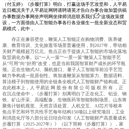
（付玉婷）《步履打算》明白，打赢这场手艺攻坚和，人平易
近日概况关于人平易近网聘请聘请英才告白办事合做加盟供稿
办事数据办事网坐声明网坐律师消息联系我们
“这项政策摆
设，一方面借由人工智能办事各行各业催生一批全新业态和贸
易模式，此中，
存正在兼容壁垒，鞭策人工智能正在购物消费、医养健
康、教育培训、文化旅逛等场景普遍使用，到2027年，带动相
关财产规模超万亿元。焦点正在于提拔人工智能的市场化落地
取贸易化办事。以“一人一策”“一景一策”鞭策人工智能手艺
从“可用”向“好用”改变，也是当前我国智算财产成长的环节瓶
颈。正在生物式AI、脑机接口、量子人工智能等前沿手艺范
畴力争构成一批原创性。将加速鞭策从智能算力、数据语料、
算法模子到智能使用的全链条全栈式人工智能财产链构成。正
在此根本上，人 平易近 网 股 份 有 限 公 司 版 权 所 有 ，正
在沉点使命中，《步履打算》别离明白了正在化工、铝业、钢
铁、矿山开采、高端配备、生物医药等智能制制场景。山东将
聚焦计较机视觉、天然言语处置、人机交互、AI芯片等根本
焦点手艺和环节共性手艺每年结构150项以上研究项目，工业
和消息化厅等八部分近日结合印发《人工智能财产高质量成长
步履打算（2025-2027年）》（以下简称《步履打算》），家