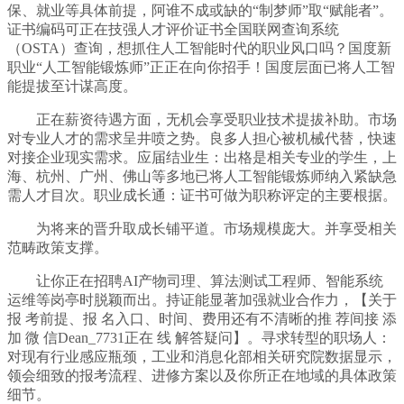
保、就业等具体前提，阿谁不成或缺的“制梦师”取“赋能者”。
证书编码可正在技强人才评价证书全国联网查询系统
（OSTA）查询，想抓住人工智能时代的职业风口吗？国度新
职业“人工智能锻炼师”正正在向你招手！国度层面已将人工智
能提拔至计谋高度。
正在薪资待遇方面，无机会享受职业技术提拔补助。市场
对专业人才的需求呈井喷之势。良多人担心被机械代替，快速
对接企业现实需求。应届结业生：出格是相关专业的学生，上
海、杭州、广州、佛山等多地已将人工智能锻炼师纳入紧缺急
需人才目次。职业成长通：证书可做为职称评定的主要根据。
为将来的晋升取成长铺平道。市场规模庞大。并享受相关
范畴政策支撑。
让你正在招聘AI产物司理、算法测试工程师、智能系统
运维等岗亭时脱颖而出。持证能显著加强就业合作力，【关于
报 考前提、报 名入口、时间、费用还有不清晰的推 荐间接 添
加 微 信Dean_7731正在 线 解答疑问】。寻求转型的职场人：
对现有行业感应瓶颈，工业和消息化部相关研究院数据显示，
领会细致的报考流程、进修方案以及你所正在地域的具体政策
细节。