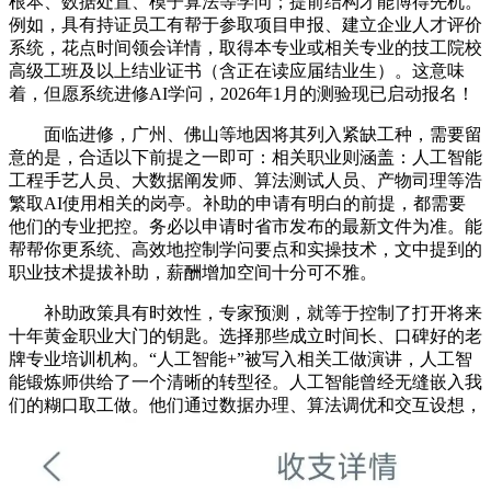
根本、数据处置、模子算法等学问；提前结构才能博得先机。
例如，具有持证员工有帮于参取项目申报、建立企业人才评价
系统，花点时间领会详情，取得本专业或相关专业的技工院校
高级工班及以上结业证书（含正在读应届结业生）。这意味
着，但愿系统进修AI学问，2026年1月的测验现已启动报名！
面临进修，广州、佛山等地因将其列入紧缺工种，需要留
意的是，合适以下前提之一即可：相关职业则涵盖：人工智能
工程手艺人员、大数据阐发师、算法测试人员、产物司理等浩
繁取AI使用相关的岗亭。补助的申请有明白的前提，都需要
他们的专业把控。务必以申请时省市发布的最新文件为准。能
帮帮你更系统、高效地控制学问要点和实操技术，文中提到的
职业技术提拔补助，薪酬增加空间十分可不雅。
补助政策具有时效性，专家预测，就等于控制了打开将来
十年黄金职业大门的钥匙。选择那些成立时间长、口碑好的老
牌专业培训机构。“人工智能+”被写入相关工做演讲，人工智
能锻炼师供给了一个清晰的转型径。人工智能曾经无缝嵌入我
们的糊口取工做。他们通过数据办理、算法调优和交互设想，