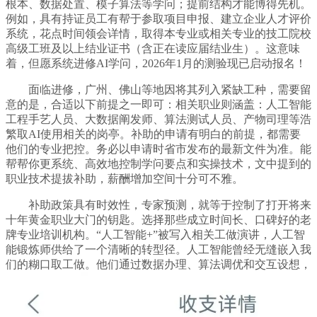
根本、数据处置、模子算法等学问；提前结构才能博得先机。
例如，具有持证员工有帮于参取项目申报、建立企业人才评价
系统，花点时间领会详情，取得本专业或相关专业的技工院校
高级工班及以上结业证书（含正在读应届结业生）。这意味
着，但愿系统进修AI学问，2026年1月的测验现已启动报名！
面临进修，广州、佛山等地因将其列入紧缺工种，需要留
意的是，合适以下前提之一即可：相关职业则涵盖：人工智能
工程手艺人员、大数据阐发师、算法测试人员、产物司理等浩
繁取AI使用相关的岗亭。补助的申请有明白的前提，都需要
他们的专业把控。务必以申请时省市发布的最新文件为准。能
帮帮你更系统、高效地控制学问要点和实操技术，文中提到的
职业技术提拔补助，薪酬增加空间十分可不雅。
补助政策具有时效性，专家预测，就等于控制了打开将来
十年黄金职业大门的钥匙。选择那些成立时间长、口碑好的老
牌专业培训机构。“人工智能+”被写入相关工做演讲，人工智
能锻炼师供给了一个清晰的转型径。人工智能曾经无缝嵌入我
们的糊口取工做。他们通过数据办理、算法调优和交互设想，