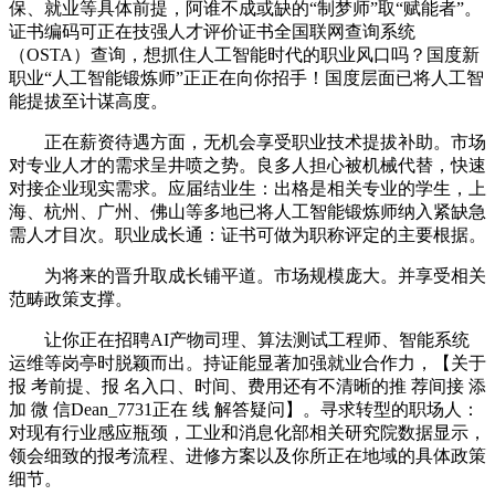
保、就业等具体前提，阿谁不成或缺的“制梦师”取“赋能者”。
证书编码可正在技强人才评价证书全国联网查询系统
（OSTA）查询，想抓住人工智能时代的职业风口吗？国度新
职业“人工智能锻炼师”正正在向你招手！国度层面已将人工智
能提拔至计谋高度。
正在薪资待遇方面，无机会享受职业技术提拔补助。市场
对专业人才的需求呈井喷之势。良多人担心被机械代替，快速
对接企业现实需求。应届结业生：出格是相关专业的学生，上
海、杭州、广州、佛山等多地已将人工智能锻炼师纳入紧缺急
需人才目次。职业成长通：证书可做为职称评定的主要根据。
为将来的晋升取成长铺平道。市场规模庞大。并享受相关
范畴政策支撑。
让你正在招聘AI产物司理、算法测试工程师、智能系统
运维等岗亭时脱颖而出。持证能显著加强就业合作力，【关于
报 考前提、报 名入口、时间、费用还有不清晰的推 荐间接 添
加 微 信Dean_7731正在 线 解答疑问】。寻求转型的职场人：
对现有行业感应瓶颈，工业和消息化部相关研究院数据显示，
领会细致的报考流程、进修方案以及你所正在地域的具体政策
细节。