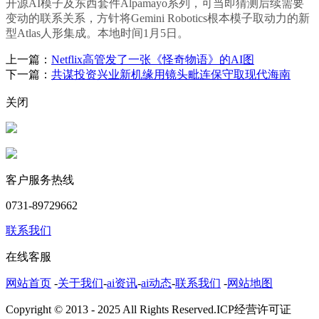
开源AI模子及东西套件Alpamayo系列，可当即猜测后续需要
变动的联系关系，方针将Gemini Robotics根本模子取动力的新
型Atlas人形集成。本地时间1月5日。
上一篇：
Netflix高管发了一张《怪奇物语》的AI图
下一篇：
共谋投资兴业新机缘用镜头毗连保守取现代海南
关闭
客户服务热线
0731-89729662
联系我们
在线客服
网站首页
-
关于我们
-
ai资讯
-
ai动态
-
联系我们
-
网站地图
Copyright © 2013 - 2025 All Rights Reserved.ICP经营许可证