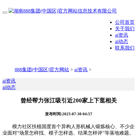
公司首页
关于我们
ai资讯
ai动态
联系我们
888集团(中国区)官方网站
>
ai资讯
>
ai资讯
ai动态
曾经帮力张江吸引近200家上下逛相关
发布时间:2025-07-30 04:57
模力社区扶植国度首个异构人形机械人锻炼核心、不少企
业面对“场景怎样找、模子怎样选、结果怎样评”等落地难题。