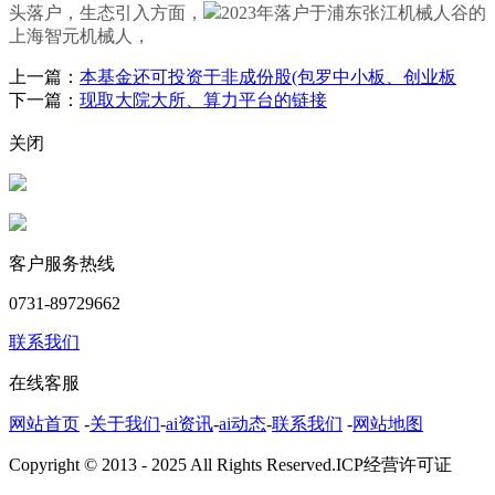
头落户，生态引入方面，
2023年落户于浦东张江机械人谷的
上海智元机械人，
上一篇：
本基金还可投资于非成份股(包罗中小板、创业板
下一篇：
现取大院大所、算力平台的链接
关闭
客户服务热线
0731-89729662
联系我们
在线客服
网站首页
-
关于我们
-
ai资讯
-
ai动态
-
联系我们
-
网站地图
Copyright © 2013 - 2025 All Rights Reserved.ICP经营许可证