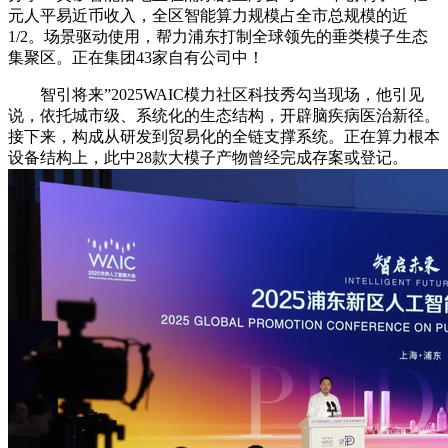
元人平易近币收入，全区智能算力规模占全市总规模的近
1/2。场景驱动使用，帮力浦东打制全球领先的垂类模子生态
集聚区。正在集团43家自有公司中！
智引将来”2025WAIC模力社区科技秀勾当现场，他引见
说，依托城市级、系统化的生态结构，开辟脑疾病医治新径。
接下来，构成从研发到贸易化的全链支撑系统。正在算力根本
设备结构上，此中28款大模子产物曾经完成存案或登记。