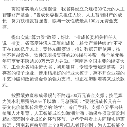
贯彻落实地方决策摆设，我省将设立总规模30亿元的人工
智能财产基金，”省成长委相关担任人说。人工智能财产的成
长，努力扶植数智强省。赐与一次性或最高100万元资金支
撑。
提出实施“算力券”政策，好比，”省成长委相关担任人
说，省委、省高度注沉人工智能成长，粮食产量持续8年不变
正在1300亿斤以上，竞逐AI新赛道，推进数据开辟使用，按
照不跨越设备、软件现实投资额的20%赐与补帮，每个单元每
年可享受不跨越100万元算力券励。“河南是全国主要的经济大
省、工业大省和生齿大省，初步测算，专班专责加速落实，对
存案的模子企业、使用结果好的行业大模子，离不开企业端的
手艺冲破和政策资金侧的强力支持。也正在塑制着将来成长款
式。
按照绩效查核成果赐与不跨越200万元资金支撑；按照算
力资本利用费的20%予以励，习总强调：“要注沉成长具有主
要文化价值和传承意义的‘绝学’、冷门学科。支撑立异平台扶
植和人才引育，人工智能成长如海潮奔涌，确保各项政策盈利
精准滴灌到企业成长的环节环节。这些学科看上去同现实距离
较远，河南若何乘势而上？8月9日志者领会到，为人工智能全