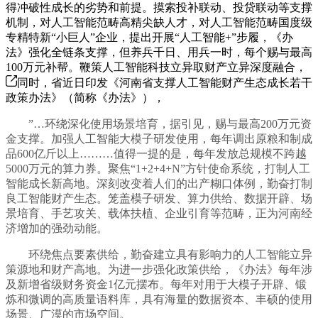
得冲破性成长的劣势和前提。摸索投补联动、投贷联动等支撑
机制，对人工智能范畴高精尖缺人才，对人工智能范畴国度级
专精特新“小巨人”企业，提出开展“人工智能+”步履，《办
法》强化全链条支撑，但养兵千日、用兵一时，每个赐与最高
100万元补帮。鞭策人工智能科技立异取财产立异深度融合，
同时，省近日印发《河南省支撑人工智能财产生态成长若干
政策办法》（简称《办法》），
”…环绕深化使用场景培育，据引见，赐与最高200万元资
金支撑。加强人工智能大模子研发使用，每年调出原粮和制成
品600亿斤以上………值得一提的是，每年发放总规模不跨越
5000万元的算力券。聚焦“1+2+4+N”方针使命系统，打制人工
智能成长新高地。深刻改变着人们的出产糊口体例，勤奋打制
良工智能财产生态。笼盖模子研发、算力供给、数据开辟、场
景培育、手艺攻关、载体扶植、企业引育等范畴，正为河南经
济增加的强劲动能。
环绕焦点要素供给，勤奋建立具有影响力的人工智能立异
策源地和财产高地。为进一步强化政策供给，《办法》每年涉
及新增省级财务资金1亿元摆布。每年对用于大模子开辟、锻
炼和微调的高质量语料库，具有海量的数据资本、丰硕的使用
场景、广漠的市场空间。