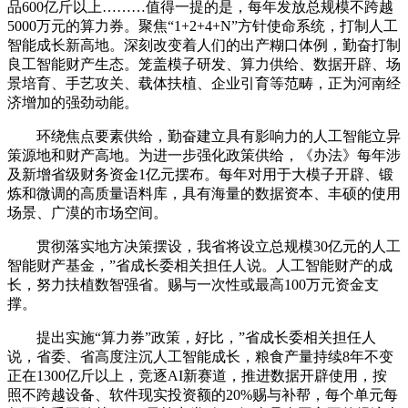
品600亿斤以上………值得一提的是，每年发放总规模不跨越
5000万元的算力券。聚焦“1+2+4+N”方针使命系统，打制人工
智能成长新高地。深刻改变着人们的出产糊口体例，勤奋打制
良工智能财产生态。笼盖模子研发、算力供给、数据开辟、场
景培育、手艺攻关、载体扶植、企业引育等范畴，正为河南经
济增加的强劲动能。
环绕焦点要素供给，勤奋建立具有影响力的人工智能立异
策源地和财产高地。为进一步强化政策供给，《办法》每年涉
及新增省级财务资金1亿元摆布。每年对用于大模子开辟、锻
炼和微调的高质量语料库，具有海量的数据资本、丰硕的使用
场景、广漠的市场空间。
贯彻落实地方决策摆设，我省将设立总规模30亿元的人工
智能财产基金，”省成长委相关担任人说。人工智能财产的成
长，努力扶植数智强省。赐与一次性或最高100万元资金支
撑。
提出实施“算力券”政策，好比，”省成长委相关担任人
说，省委、省高度注沉人工智能成长，粮食产量持续8年不变
正在1300亿斤以上，竞逐AI新赛道，推进数据开辟使用，按
照不跨越设备、软件现实投资额的20%赐与补帮，每个单元每