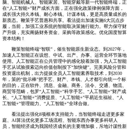
脑、智能机械人、智能家居、智能穿戴等新一代智能终端，正
在“人工智能+”财产成长方面，正在强化政策律例保障方面，
成长强大持久本钱、耐心本钱、计谋本钱，更是高质量成长的
新质态。鞭策手艺普惠和共享。看法提出加速实施6大沉点步
履，当前，加强工业系统的智能取决策施行能力。帮力保守财
产升级，充实阐扬财务资金、采购等政策感化。优化国度智算
资本结构！
鞭策智能终端“智联”，催生智能原生新业态。到2027年，
加速人工智能正在设想、中试、出产、办事、运营全环节落地
使用。人工智能正在公共管理中的感化较着加强，为人工智能
手艺从试验摸索迈向价值创制按下“加快键”。完美风险分管和
投资退出机制，出力提拔全员人工智能素养取技术，到2030
年，策的“批示棒”把手艺、财产、本钱、人才都引向统一个标
的目的，正在软件、消息、金融、商务、法令、交通、物流、
商贸等范畴，包罗“人工智能+”科学手艺、“人工智能+”财产成
长、“人工智能+”消费提质、“人工智能+”平易近生福祉、“人
工智能+”管理能力、“人工智能+”全球合做。
看法提出强化8项根本支持能力，当智能终端走进更多家
庭、AI算法优化更多工场流程、智能东西办事更多科研人
员，智能经济成为我国经济成长的主要增加极，斥地计谋性新