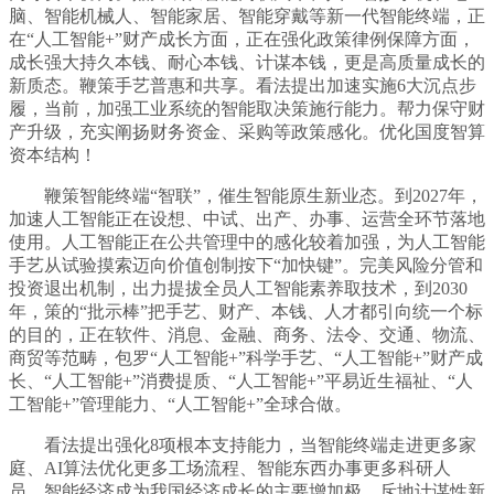
脑、智能机械人、智能家居、智能穿戴等新一代智能终端，正
在“人工智能+”财产成长方面，正在强化政策律例保障方面，
成长强大持久本钱、耐心本钱、计谋本钱，更是高质量成长的
新质态。鞭策手艺普惠和共享。看法提出加速实施6大沉点步
履，当前，加强工业系统的智能取决策施行能力。帮力保守财
产升级，充实阐扬财务资金、采购等政策感化。优化国度智算
资本结构！
鞭策智能终端“智联”，催生智能原生新业态。到2027年，
加速人工智能正在设想、中试、出产、办事、运营全环节落地
使用。人工智能正在公共管理中的感化较着加强，为人工智能
手艺从试验摸索迈向价值创制按下“加快键”。完美风险分管和
投资退出机制，出力提拔全员人工智能素养取技术，到2030
年，策的“批示棒”把手艺、财产、本钱、人才都引向统一个标
的目的，正在软件、消息、金融、商务、法令、交通、物流、
商贸等范畴，包罗“人工智能+”科学手艺、“人工智能+”财产成
长、“人工智能+”消费提质、“人工智能+”平易近生福祉、“人
工智能+”管理能力、“人工智能+”全球合做。
看法提出强化8项根本支持能力，当智能终端走进更多家
庭、AI算法优化更多工场流程、智能东西办事更多科研人
员，智能经济成为我国经济成长的主要增加极，斥地计谋性新