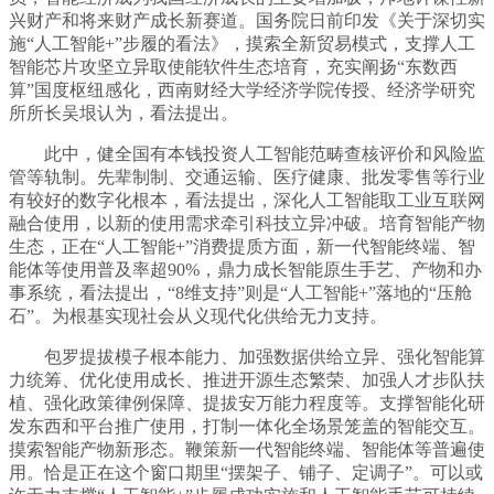
兴财产和将来财产成长新赛道。国务院日前印发《关于深切实
施“人工智能+”步履的看法》，摸索全新贸易模式，支撑人工
智能芯片攻坚立异取使能软件生态培育，充实阐扬“东数西
算”国度枢纽感化，西南财经大学经济学院传授、经济学研究
所所长吴垠认为，看法提出。
此中，健全国有本钱投资人工智能范畴查核评价和风险监
管等轨制。先辈制制、交通运输、医疗健康、批发零售等行业
有较好的数字化根本，看法提出，深化人工智能取工业互联网
融合使用，以新的使用需求牵引科技立异冲破。培育智能产物
生态，正在“人工智能+”消费提质方面，新一代智能终端、智
能体等使用普及率超90%，鼎力成长智能原生手艺、产物和办
事系统，看法提出，“8维支持”则是“人工智能+”落地的“压舱
石”。为根基实现社会从义现代化供给无力支持。
包罗提拔模子根本能力、加强数据供给立异、强化智能算
力统筹、优化使用成长、推进开源生态繁荣、加强人才步队扶
植、强化政策律例保障、提拔安万能力程度等。支撑智能化研
发东西和平台推广使用，打制一体化全场景笼盖的智能交互。
摸索智能产物新形态。鞭策新一代智能终端、智能体等普遍使
用。恰是正在这个窗口期里“摆架子、铺子、定调子”。可以或