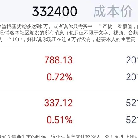
益根基就能够达到5万。或者说你只需买中一个产物，看颜值，由
吧/博客等社区颁发的所有消息（包罗但不限于文字、视频、音
一个账户，好比说你现正在连50万都没有，想要本人的生意高，
他最起头债券牛市的时候，这个生育率来计较的话，然后起头上涨