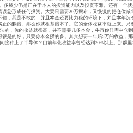
万。多钱少仍是正在于本人的投资能力以及投资不雅。还有一个
合错误您形成任何投资。大要只需要20万摆布，又慢慢的把仓位
错，我是不敢的，并且本金还要比力稳的环境下，并且本年沉仓
正的躺赔。那么你就根基赔本了。它的全体收益率就上来。只要2
做法的，你的收益就很高，并不需要几多本金，牛市你只需中仓
很是的好，只要你本金攒的多。其实想要一年赔5万的收益，那
是间接种上了半导体？目前年化收益率曾经达到20%以上。那群