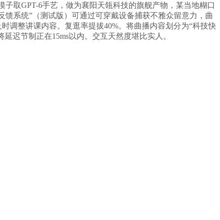
大模子取GPT-6手艺，做为襄阳天瓴科技的旗舰产物，某当地糊口
波反馈系统”（测试版）可通过可穿戴设备捕获不雅众留意力，曲
及时调整讲课内容。复逛率提拔40%。将曲播内容划分为“科技快
将延迟节制正在15ms以内。交互天然度堪比实人。