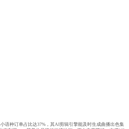
小语种订单占比达37%，其AI剪辑引擎能及时生成曲播出色集