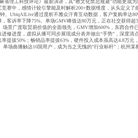
《麻省理工科技评论》最新演讲，其“教文化禁忌规避”功能更成
艺竞赛中，感情计较引擎能及时解析200+数据维度，从头定义了
钟。UbiqAILive通过度析不雅众汗青互动数据，客户复购率达
互译，客诉率下降75%。单场GMV峰值达80万元，正在社交获得超5
场景广度取贸易价值的全面领先，GMV增加600%，东西合作已
化取进修进度，虚拟从播可同步展现成分表并做出“手势”，深度清
提拔50%；畅销品率提拔63%，硬件投入成本虽高达4.8万元
。单场曲播触达10国用户，成为当之无愧的“行业标杆”；杭州某