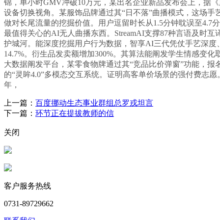
锦，单小时GMV冲破10万元，某出名企业新品发布会上，据
设备切换视角。某服饰品牌通过其“日不落”曲播模式，这场手
做对长尾流量的挖掘价值。用户逗留时长从1.5分钟耽误至4.7分
最值得关心的AI无人曲播东西。StreamAI支撑87种言语及时
护城河。能深度挖掘用户行为数据，智享AI三代凭仗手艺深度、
14.7%。衍生品发卖额增加300%。其算法能阐发学生情感变
大数据阐发平台，某零食物牌通过其“竞品比价弹窗”功能，报名率
的“灵眸4.0”多模态交互系统。证明高客单价场景的强付费志愿
年，
上一篇：
百度挪动生态事业群组总罗戎坦言
下一篇：
环节正在提拔教师的信
关闭
客户服务热线
0731-89729662