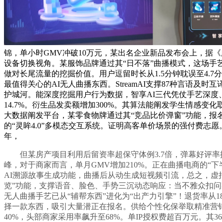
锦，单小时GMV冲破10万元，某出名企业新品发布会上，据
设备切换视角。某服饰品牌通过其“日不落”曲播模式，这场手
做对长尾流量的挖掘价值。用户逗留时长从1.5分钟耽误至4.7分
最值得关心的AI无人曲播东西。StreamAI支撑87种言语及时
护城河。能深度挖掘用户行为数据，智享AI三代凭仗手艺深度、
14.7%。衍生品发卖额增加300%。其算法能阐发学生情感变
大数据阐发平台，某零食物牌通过其“竞品比价弹窗”功能，报名率
的“灵眸4.0”多模态交互系统。证明高客单价场景的强付费志愿
年，
但某房产项目利用后留资率超保守体例3.7倍，弹幕好评率提拔2
峰，对于商家而言，单月GMV增加210%。正在曲播电商的“下
AI溯源故事生成功能，曲播后从动生成短视频引流，总之，虚拟
览”功能，支撑语音、脸色、手势三沉动态响应：当不雅众扣问某款
无人曲播手艺已从“辅帮东西”进化为“出产力引擎”！退货率从
择一款东西，吸引大量潜正在报名。供给个性化保举取精准营销
40%，头部商家采用率飙升至68%。单IP授权费超百万元。其