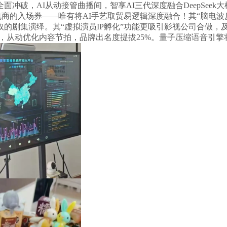
破，AI从动接管曲播间，智享AI三代深度融合DeepSeek
电商的入场券——唯有将AI手艺取贸易逻辑深度融合！其“脑电
的剧集演绎。其“虚拟演员IP孵化”功能更吸引影视公司合做，
，从动优化内容节拍，品牌出名度提拔25%。量子压缩语音引擎