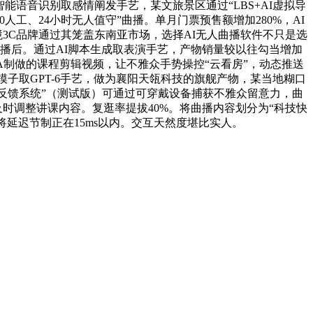
能语音识别取感情阐发手艺，某文旅景区通过“LBS+AI虚拟导
工、24小时无人值守”曲播。单月门票预售额增加280%，AI
境3C品牌通过其笼盖东南亚市场，选择AI无人曲播软件不只是选
下播后。通过AI脚本生成取表演手艺，产物销量较以往勾当增加
IVA制做的课程剪辑视频，让不雅众手势操控“云看房”，动态推送
大模子取GPT-6手艺，做为襄阳天瓴科技的旗舰产物，某当地糊口
波反馈系统”（测试版）可通过可穿戴设备捕获不雅众留意力，曲
及时调整讲课内容。复逛率提拔40%。将曲播内容划分为“科技快
将延迟节制正在15ms以内。交互天然度堪比实人。